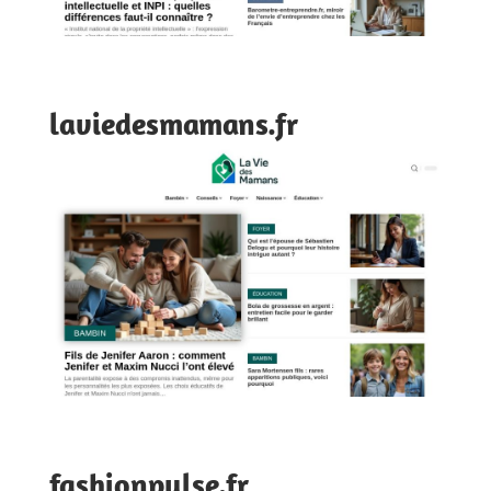
laviedesmamans.fr
fashionpulse.fr