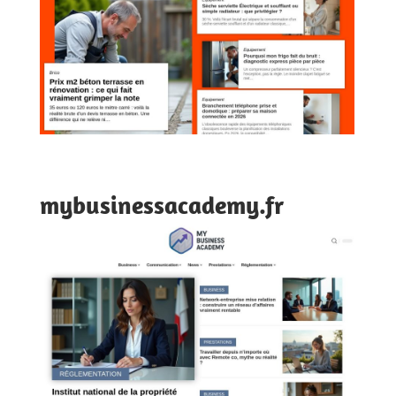
mybusinessacademy.fr