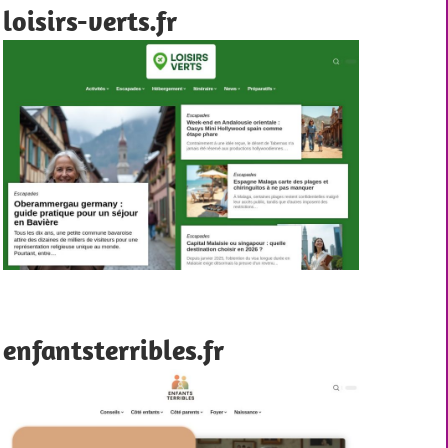
loisirs-verts.fr
enfantsterribles.fr