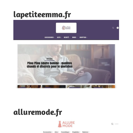
lapetiteemma.fr
alluremode.fr